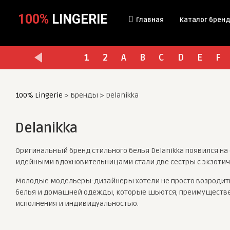
100%
LINGERIE
Главная
Каталог брен
1
2
A
B
C
D
E
F
100% Lingerie
>
Бренды
>
Delanikka
Delanikka
Оригинальный бренд стильного белья Delanikka появился на
идейными вдохновительницами стали две сестры с экзотиче
Молодые модельеры-дизайнеры хотели не просто возродить 
белья и домашней одежды, которые шьются, преимуществен
исполнения и индивидуальностью.