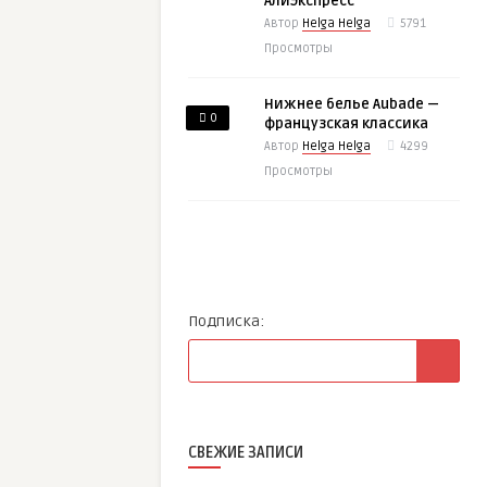
АлиЭкспресс
Автор
Helga Helga
5791
Просмотры
Нижнее белье Aubade —
0
французская классика
Автор
Helga Helga
4299
Просмотры
Подписка:
СВЕЖИЕ ЗАПИСИ