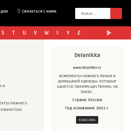
идки
Связаться с нами
S
T
U
V
W
X
Y
Z
Delanikka
www.delanikka.ru
Комплекты нижнего белья и
домашней одежды, которые
и и
шьются, преимущественно, на
заказ…
Страна: Россия
лекты нижнего
Год основания: 2011 г.
сканностью
КЛАССИКА