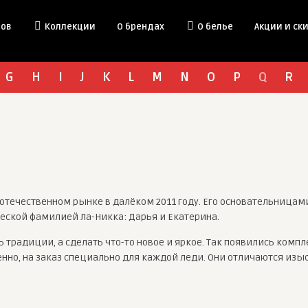
дов
Коллекции
О брендах
О белье
Акции и ск
G
H
I
J
K
L
M
N
O
P
Q
R
 отечественном рынке в далёком 2011 году. Его основательницам
ской фамилией Ла-Никка: Дарья и Екатерина.
традиции, а сделать что-то новое и яркое. Так появились комп
но, на заказ специально для каждой леди. Они отличаются изы