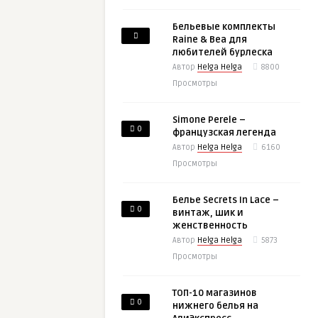
Бельевые комплекты
Raine & Bea для
любителей бурлеска
Автор
Helga Helga
8800
Просмотры
Simone Perele –
0
французская легенда
Автор
Helga Helga
6160
Просмотры
Белье Secrets In Lace –
0
винтаж, шик и
женственность
Автор
Helga Helga
5873
Просмотры
ТОП-10 магазинов
0
нижнего белья на