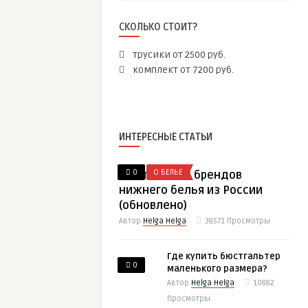
СКОЛЬКО СТОИТ?
трусики от 2500 руб.
комплект от 7200 руб.
ИНТЕРЕСНЫЕ СТАТЬИ
0
О БЕЛЬЕ
65 отличных брендов
нижнего белья из России
(обновлено)
Автор
Helga Helga
38571
Просмотры
Где купить бюстгальтер
0
маленького размера?
Автор
Helga Helga
10882
Просмотры