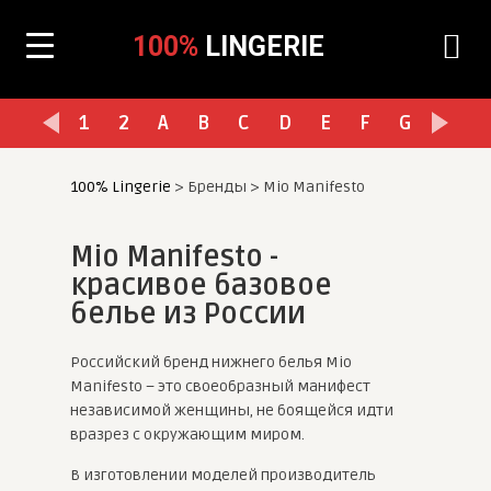
100%
LINGERIE
1
2
A
B
C
D
E
F
G
H
I
100% Lingerie
>
Бренды
>
Mio Manifesto
Mio Manifesto -
красивое базовое
белье из России
Российский бренд нижнего белья Mio
Manifesto – это своеобразный манифест
независимой женщины, не боящейся идти
вразрез с окружающим миром.
В изготовлении моделей производитель