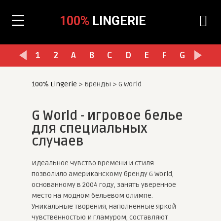
100%
LINGERIE
1
2
A
B
C
D
E
F
G
H
I
100% Lingerie
>
Бренды
>
G World
G World - игровое белье
для специальных
случаев
Идеальное чувство времени и стиля
позволило американскому бренду G World,
основанному в 2004 году, занять уверенное
место на модном бельевом олимпе.
Уникальные творения, наполненные яркой
чувственностью и гламуром, составляют