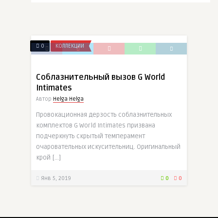
0
КОЛЛЕКЦИИ
Соблазнительный вызов G World
Intimates
Автор
Helga Helga
Провокационная дерзость соблазнительных
комплектов G World Intimates призвана
подчеркнуть скрытый темперамент
очаровательных искусительниц. Оригинальный
крой […]
Янв 5, 2019
0
0