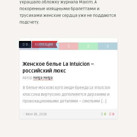
украшало обложку журнала Maxim. А
покоренные изящными бралеттами и
трусиками женские сердца уже не поддаются
подсчету.
0
КОЛЛЕКЦИИ
Женское белье La Intuicion –
российский люкс
Автор
Helga Helga
В белье московского инди-бренда La Intuicion
классика виртуозно дополняется дерзкими и
провокационными деталями – смелыми […]
Июн 28, 2018
0
0