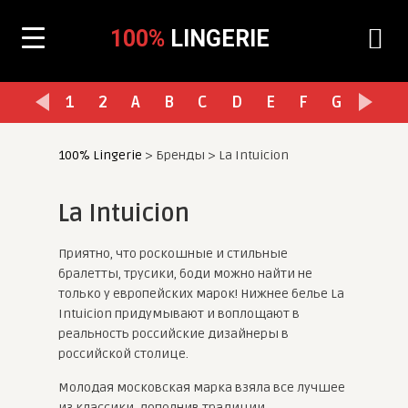
100%
LINGERIE
1
2
A
B
C
D
E
F
G
H
I
100% Lingerie
>
Бренды
>
La Intuicion
La Intuicion
Приятно, что роскошные и стильные
бралетты, трусики, боди можно найти не
только у европейских марок! Нижнее белье La
Intuicion придумывают и воплощают в
реальность российские дизайнеры в
российской столице.
Молодая московская марка взяла все лучшее
из классики, дополнив традиции