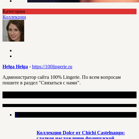
Категории
Коллекции
Helga Helga
›
https://100lingerie.ru
Администратор сайта 100% Lingerie. По всем вопросам
пишите в раздел "Связаться с нами".
Недавно опубликовано
0
Коллекция Dolce от Chichi Castelnango:
сладкое наслаждение французской