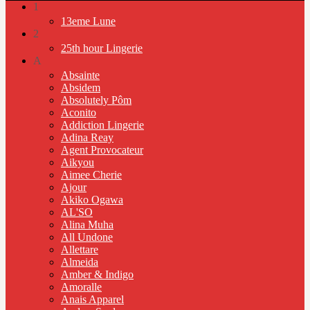
1
13eme Lune
2
25th hour Lingerie
A
Absainte
Absidem
Absolutely Pôm
Aconito
Addiction Lingerie
Adina Reay
Agent Provocateur
Aikyou
Aimee Cherie
Ajour
Akiko Ogawa
AL'SO
Alina Muha
All Undone
Allettare
Almeida
Amber & Indigo
Amoralle
Anais Apparel