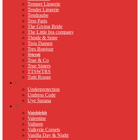
Temper Lingerie
Tender Lingerie
Tendraube
Tess Paris
The Giving Bride
The Little bra company
Thistle & Spire
Tisja Damen
Tres Bonjour
Tricoti
True & Co
True Sisters
TTSWTRS
Tutti Rouge
U
Underprotection
Undress Code
Uye Surana
V
Vaisblekh
Valentine
Valisere
Valkyrie Corsets
Vanilla Day & Night