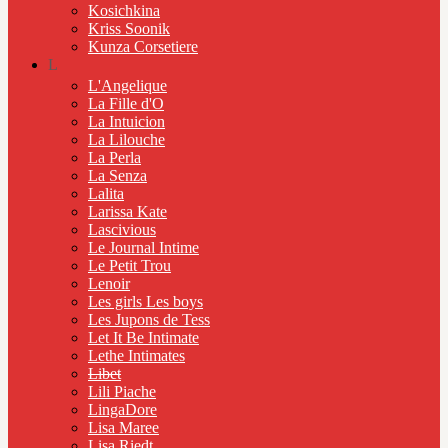
Kosichkina
Kriss Soonik
Kunza Corsetiere
L
L'Angelique
La Fille d'O
La Intuicion
La Lilouche
La Perla
La Senza
Lalita
Larissa Kate
Lascivious
Le Journal Intime
Le Petit Trou
Lenoir
Les girls Les boys
Les Jupons de Tess
Let It Be Intimate
Lethe Intimates
Libet
Lili Piache
LingaDore
Lisa Maree
Lisa Riedt