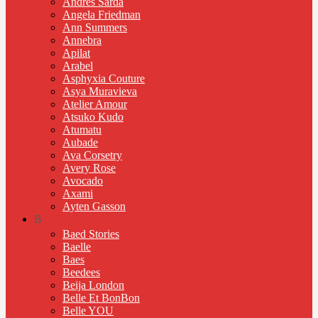
Andres Sarda
Angela Friedman
Ann Summers
Annebra
Apilat
Arabel
Asphyxia Couture
Asya Muravieva
Atelier Amour
Atsuko Kudo
Atumatu
Aubade
Ava Corsetry
Avery Rose
Avocado
Axami
Ayten Gasson
B
Baed Stories
Baelle
Baes
Beedees
Beija London
Belle Et BonBon
Belle YOU