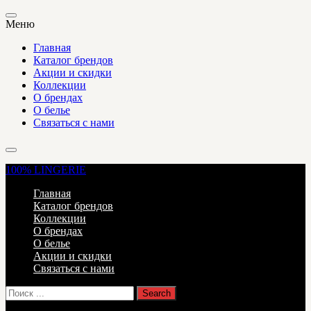
Меню
Главная
Каталог брендов
Акции и скидки
Коллекции
О брендах
О белье
Связаться с нами
100%
LINGERIE
Главная
Каталог брендов
Коллекции
О брендах
О белье
Акции и скидки
Связаться с нами