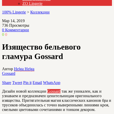
ZO Lingerie
100% Lingerie
>
Коллекции
Мар 14, 2019
736
Просмотры
0 Комментарии
0
0
Изящество бельевого
гламура Gossard
Автор
Helga Helga
Gossard
Share
Tweet
Pin it
Email
WhatsApp
Дизайн новой коллекции
Gossard
так же уникален, как и
узнаваем и предназначен ценительницам оригинального
изящества. Притягательная магия классических канонов бра и
трусиков объединилась с точно выверенными линиями кроя,
смелыми цветовыми сочетаниями и тонким декором.