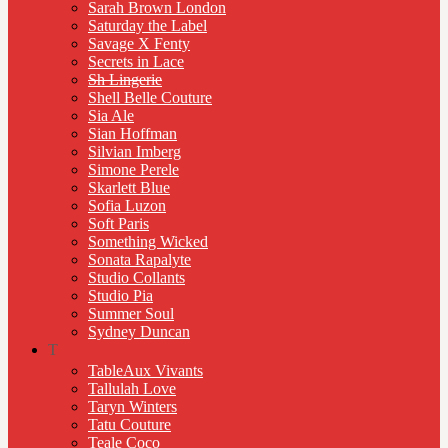
Sarah Brown London
Saturday the Label
Savage X Fenty
Secrets in Lace
Sh Lingerie
Shell Belle Couture
Sia Ale
Sian Hoffman
Silvian Imberg
Simone Perele
Skarlett Blue
Sofia Luzon
Soft Paris
Something Wicked
Sonata Rapalyte
Studio Collants
Studio Pia
Summer Soul
Sydney Duncan
T
TableAux Vivants
Tallulah Love
Taryn Winters
Tatu Couture
Teale Coco