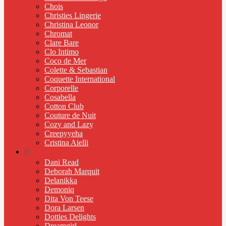
Chois
Christies Lingerie
Christina Leonor
Chromat
Clare Bare
Clo Intimo
Coco de Mer
Colette & Sebastian
Coquette International
Corporelle
Cosabella
Cotton Club
Couture de Nuit
Cozy and Lazy
Creepyyeha
Cristina Aielli
D
Dani Read
Deborah Marquit
Delanikka
Demoniq
Dita Von Teese
Dora Larsen
Dotties Delights
Dreamgirl