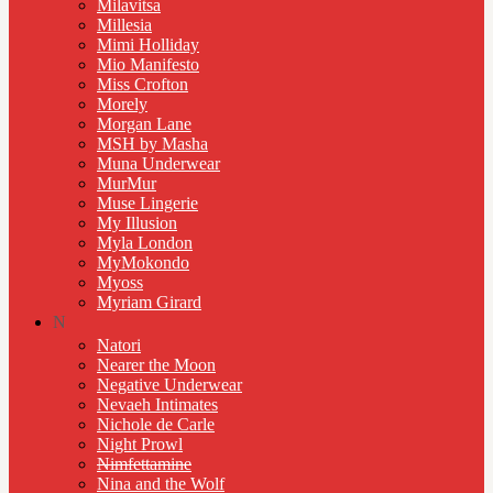
Milavitsa
Millesia
Mimi Holliday
Mio Manifesto
Miss Crofton
Morely
Morgan Lane
MSH by Masha
Muna Underwear
MurMur
Muse Lingerie
My Illusion
Myla London
MyMokondo
Myoss
Myriam Girard
N
Natori
Nearer the Moon
Negative Underwear
Nevaeh Intimates
Nichole de Carle
Night Prowl
Nimfettamine
Nina and the Wolf