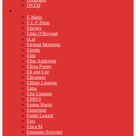
DSTM
E
E Marie
E.L.F Zhou
Eberjey
Edge O'Beyond
eLai
Elegant Moments
Elenite
Elila
Elise Anderegg
Elissa Poppy
Ell and Cee
Ellesmere
Ellipse Lingerie
Elma
Else Lingerie
EMIVI
Emma Harris
Empreinte
Ender Legard
Eres
Erica M
Ermanno Scervino