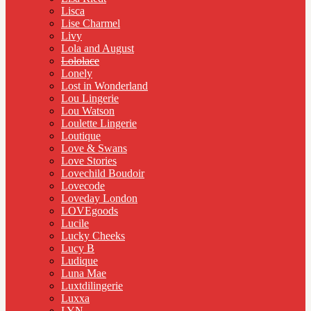
Lisca
Lise Charmel
Livy
Lola and August
Lololace
Lonely
Lost in Wonderland
Lou Lingerie
Lou Watson
Loulette Lingerie
Loutique
Love & Swans
Love Stories
Lovechild Boudoir
Lovecode
Loveday London
LOVEgoods
Lucile
Lucky Cheeks
Lucy B
Ludique
Luna Mae
Luxtdilingerie
Luxxa
LYN