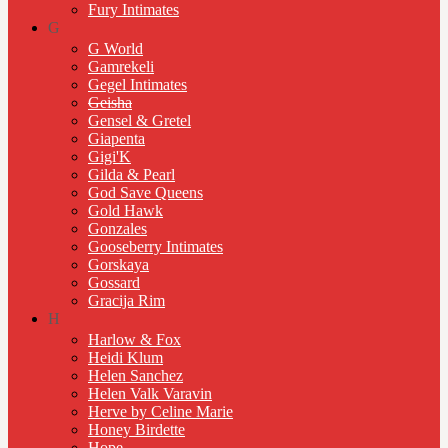
Fury Intimates
G
G World
Gamrekeli
Gegel Intimates
Geisha
Gensel & Gretel
Giapenta
Gigi'K
Gilda & Pearl
God Save Queens
Gold Hawk
Gonzales
Gooseberry Intimates
Gorskaya
Gossard
Gracija Rim
H
Harlow & Fox
Heidi Klum
Helen Sanchez
Helen Valk Varavin
Herve by Celine Marie
Honey Birdette
Hope