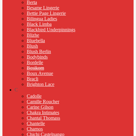
Berta
Besame Lingerie
Bettie Page Lingerie
Bilingua Ladies
Black Limba
Blackbird Underpinnings
Blizhe
Bluebella
Blush
Blush Berlin
Bodybinds
Bordelle
Bosikom
Boux Avenue
Bracli
Brighton Lace
C
Cadolle
Camille Roucher
Carine Gilson
Chakra Intimates
Chantal Thomass
Chantelle
Charnos
Chichi Castelnango