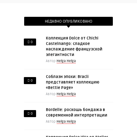
НЕДАВНО ОПУБЛИКОВАНО
Коллекция Dolce от Chichi
0
Castelnango: сладкое
наслаждение французской
элегантности
Автор
Helga Helga
Соблазн эпохи: Bracli
0
представляет коллекцию
«Bettie Page»
Автор
Helga Helga
Bordelle: роскошь бондажа в
0
современной интерпретации
Автор
Helga Helga