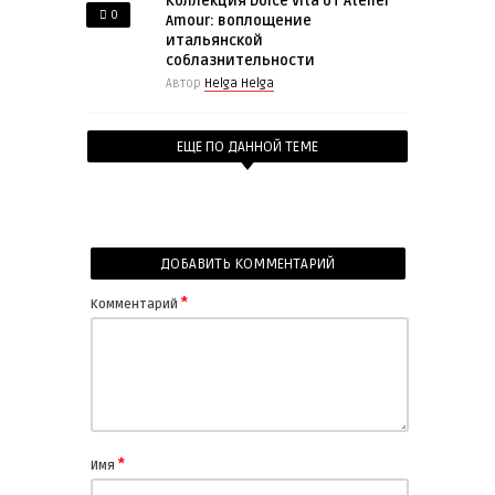
Коллекция Dolce Vita от Atelier
0
Amour: воплощение
итальянской
соблазнительности
Автор
Helga Helga
ЕЩЕ ПО ДАННОЙ ТЕМЕ
ДОБАВИТЬ КОММЕНТАРИЙ
*
Комментарий
*
Имя