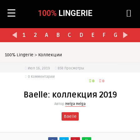
100%
LINGERIE
1
2
A
B
C
D
E
F
G
H
I
100% Lingerie
>
Коллекции
Июл 16, 2019
858
Просмотры
0 Комментарии
0
0
Baelle: коллекция 2019
Автор
Helga Helga
Baelle